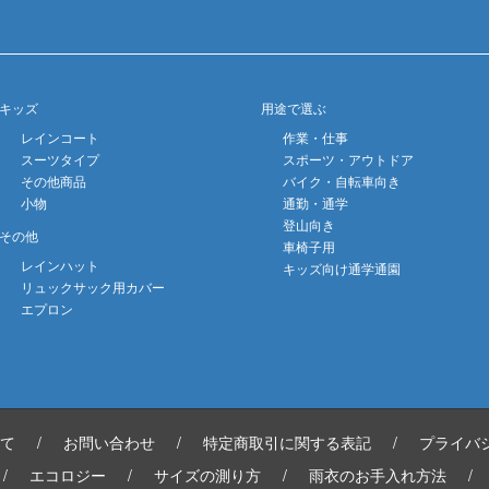
キッズ
用途で選ぶ
レインコート
作業・仕事
スーツタイプ
スポーツ・アウトドア
その他商品
バイク・自転車向き
小物
通勤・通学
登山向き
その他
車椅子用
レインハット
キッズ向け通学通園
リュックサック用カバー
エプロン
て
/
お問い合わせ
/
特定商取引に関する表記
/
プライバ
/
エコロジー
/
サイズの測り方
/
雨衣のお手入れ方法
/