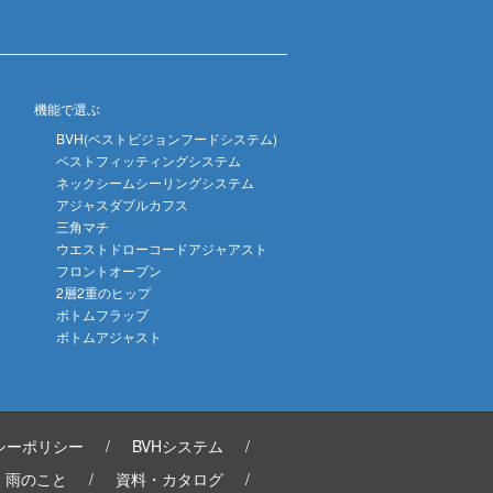
機能で選ぶ
BVH(ベストビジョンフードシステム)
ベストフィッティングシステム
ネックシームシーリングシステム
アジャスダブルカフス
三角マチ
ウエストドローコードアジャアスト
フロントオープン
2層2重のヒップ
ボトムフラップ
ボトムアジャスト
シーポリシー
/
BVHシステム
/
雨のこと
/
資料・カタログ
/