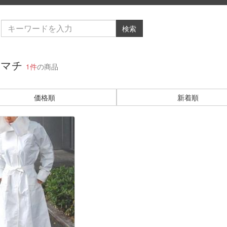
検索
角マチ
1件
の商品
価格順
新着順