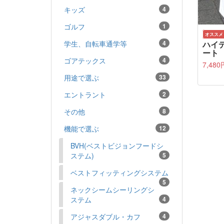
キッズ
4
ゴルフ
1
オススメ
ハイ
学生、自転車通学等
4
ート 
ゴアテックス
4
7,48
用途で選ぶ
33
エントラント
2
その他
8
機能で選ぶ
12
BVH(ベストビジョンフードシ
ステム)
5
ベストフィッティングシステム
5
ネックシームシーリングシ
ステム
4
アジャスダブル・カフ
4