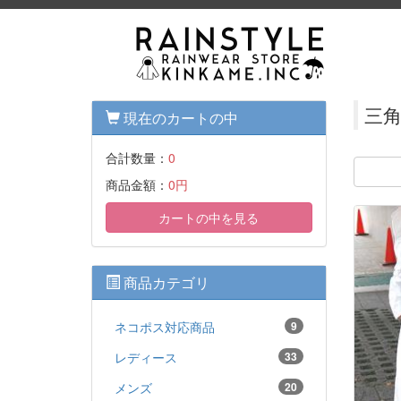
三
現在のカートの中
合計数量：
0
商品金額：
0円
カートの中を見る
商品カテゴリ
ネコポス対応商品
9
レディース
33
メンズ
20