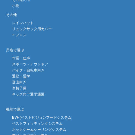
小物
その他
レインハット
リュックサック用カバー
エプロン
用途で選ぶ
作業・仕事
スポーツ・アウトドア
バイク・自転車向き
通勤・通学
登山向き
車椅子用
キッズ向け通学通園
機能で選ぶ
BVH(ベストビジョンフードシステム)
ベストフィッティングシステム
ネックシームシーリングシステム