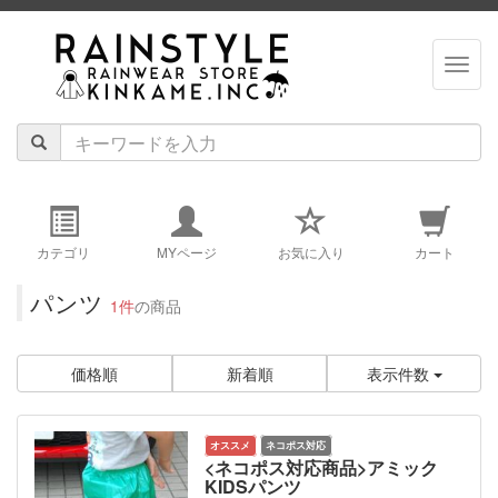
navig
カテゴリ
MYページ
お気に入り
カート
パンツ
1件
の商品
価格順
新着順
表示件数
オススメ
ネコポス対応
<ネコポス対応商品>アミック
KIDSパンツ