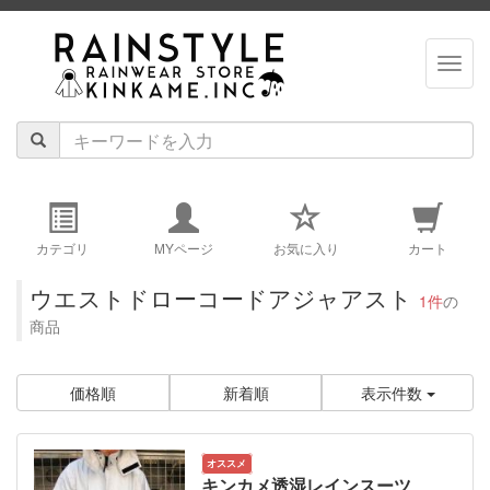
navig
カテゴリ
MYページ
お気に入り
カート
ウエストドローコードアジャアスト
1件
の
商品
価格順
新着順
表示件数
オススメ
キンカメ透湿レインスーツ