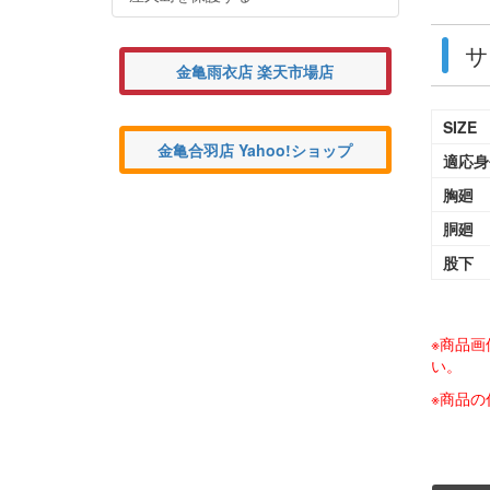
サ
金亀雨衣店 楽天市場店
SIZE
金亀合羽店 Yahoo!ショップ
適応身
胸廻
胴廻
股下
※商品
い。
※商品