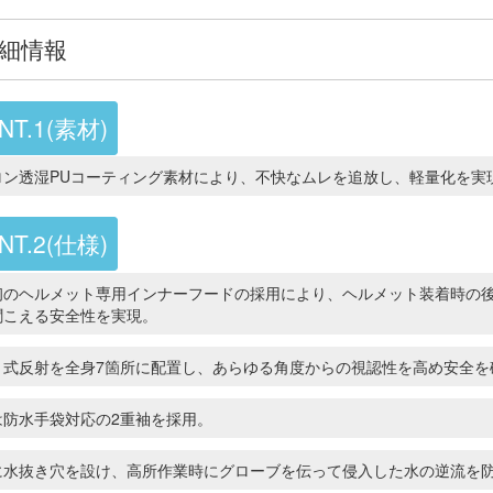
細情報
NT.1(素材)
ロン透湿PUコーティング素材により、不快なムレを追放し、軽量化を実
NT.2(仕様)
初のヘルメット専用インナーフードの採用により、ヘルメット装着時の
聞こえる安全性を実現。
ト式反射を全身7箇所に配置し、あらゆる角度からの視認性を高め安全を
は防水手袋対応の2重袖を採用。
に水抜き穴を設け、高所作業時にグローブを伝って侵入した水の逆流を