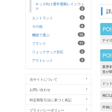
キッズ向け通学通園レインウェ
ア
3
詳
エントラント
2
その他
8
POI
機能で選ぶ
12
ナイ
ブランド
11
リュックサック対応
2
POI
アウトレット
3
業界
音が
当サイトについて
ドッ
お問い合わせ
袖口
特定商取引法に基づく表記
外袖
プライバシーポリシー