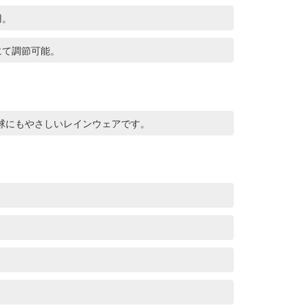
用。
にて調節可能。
球にもやさしいレインウェアです。