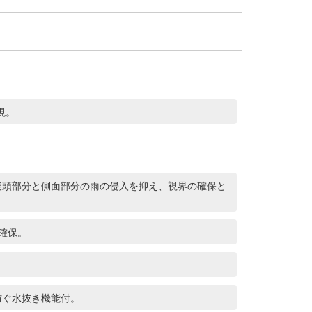
現。
後頭部分と側面部分の雨の侵入を抑え、視界の確保と
確保。
防ぐ水抜き機能付。