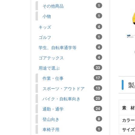
その他商品
1
小物
1
キッズ
4
ゴルフ
1
学生、自転車通学等
4
ゴアテックス
4
用途で選ぶ
33
作業・仕事
17
製
スポーツ・アウトドア
13
バイク・自転車向き
25
素 材
通勤・通学
24
登山向き
8
カラー
サイズ
車椅子用
1