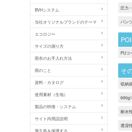
圧力
BVHシステム
パン
当社オリジナルブランドのテーマ
エコロジー
POI
サイズの測り方
PU
雨衣のお手入れ方法
そ
雨のこと
資料・カタログ
収納
使用素材（生地）
690g/
製品の特徴・システム
耐水性
サイト内用語説明
透湿性 
屋久島を保護する