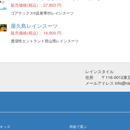
販売価格(税込)：
27,863 円
ゴアテックス®反射帯付レインスーツ
屋久島レインスーツ
販売価格(税込)：
14,900 円
透湿性エントラント登山用レインスーツ
レインスタイル
住所 〒116-0012東
メールアドレス info@rainw
キッズ
用途で選ぶ