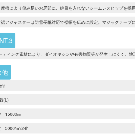
・摩擦により傷み易いお尻部に、縫目を入れないシームレスヒップを採
ツ裾アジャスターは防雪長靴対応で裾幅を広めに設定。マジックテープ
NT.3
コーティング素材により、ダイオキシンや有害物質等が発生しにくく、地
の他
袋付
着(L)
 15000㎜
5000/㎡/24h