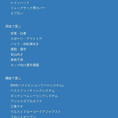
レインハット
リュックサック用カバー
エプロン
用途で選ぶ
作業・仕事
スポーツ・アウトドア
バイク・自転車向き
通勤・通学
登山向き
車椅子用
キッズ向け通学通園
機能で選ぶ
BVH(ベストビジョンフードシステム)
ベストフィッティングシステム
ネックシームシーリングシステム
アジャスダブルカフス
三角マチ
ウエストドローコードアジャアスト
フロントオープン