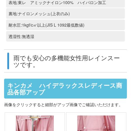
表地:東レ アミックナイロン100% ハイパロン加工
裏地:ナイロンメッシュ(上衣のみ)
耐水圧:1kgf/c㎡以上(JIS L 1092最低数値)
透湿性:無透湿
雨でも安心の多機能女性用レインスー
ツです。
キンカメ ハイデラックスレディース商
品各部アップ
画像をクリックすると細部がアップ画像でご確認いただけます。