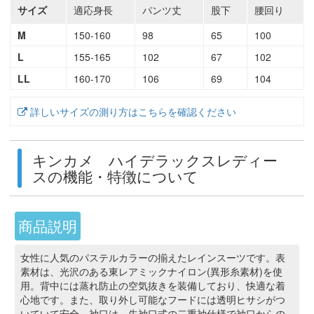
サイズ
適応身長
パンツ丈
股下
腰回り
M
150-160
98
65
100
L
155-165
102
67
102
LL
160-170
106
69
104
詳しいサイズの測り方はこちらを確認ください
キンカメ ハイデラックスレディー
スの機能・特徴について
商品説明
女性に人気のパステルカラーの揃えたレインスーツです。表
素材は、光沢のある東レアミックナイロン(異形糸素材)を使
用。背中には蒸れ防止の空気抜きを装備しており、快適な着
心地です。また、取り外し可能なフードには透明ヒサシがつ
いていて安全。袖口は、先袖口式の二重袖仕様で袖口からの