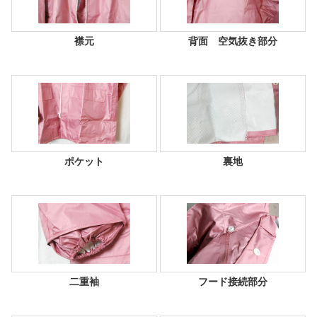
襟元
背面 空気抜き部分
ポケット
裏地
二重袖
フード接続部分